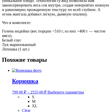
уникальное блюдо. Технология су-вид позволила нам
законсервировать весь сок внутри, создав невероятно нежную
и равномерно прожаренную текстуру по всей глубине. А
огонь мангала добавил легкую, дымную опалину.
Что в комплекте:
Голень индейки (вес порции ~510 г, из них ~400 г — чистое
мясо).
Белый соус
Лук маринованный
Лепешка (1 шт.)
Похожие товары
Корюшка
Этот
799,00
₽
–
2555,00
₽
Выберите параметры
товар
S
имеет
M
несколько
XL
вариаций.
Clear