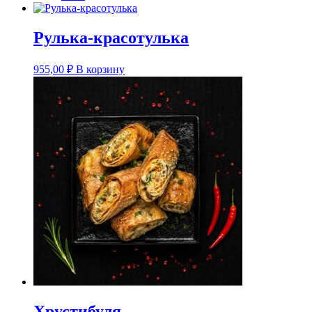
Опции
можно
выбрать
Рулька-красотулька
на
странице
товара.
955,00
₽
В корзину
Хрустибуля