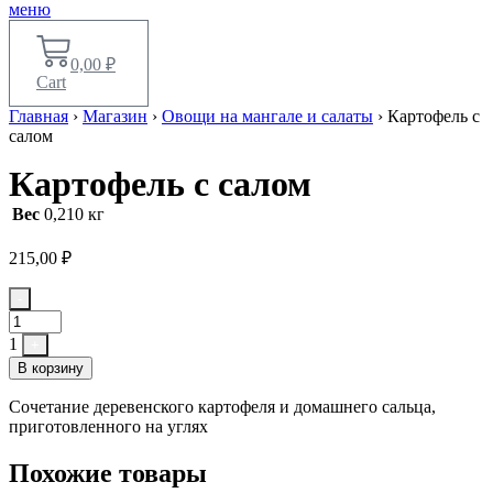
меню
0,00
₽
Cart
Главная
›
Магазин
›
Овощи на мангале и салаты
›
Картофель с
салом
Картофель с салом
Вес
0,210 кг
215,00
₽
Quantity
-
1
+
В корзину
Сочетание деревенского картофеля и домашнего сальца,
приготовленного на углях
Похожие товары