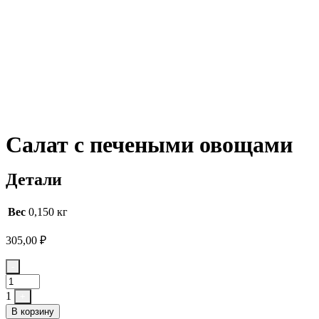
Салат с печеными овощами
Детали
Вес
0,150 кг
305,00
₽
Quantity
-
1
+
В корзину